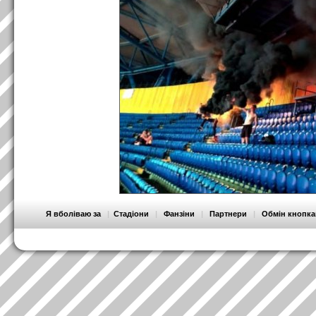
Я вболіваю за
|
Стадіони
|
Фанзіни
|
Партнери
|
Обмін кнопк