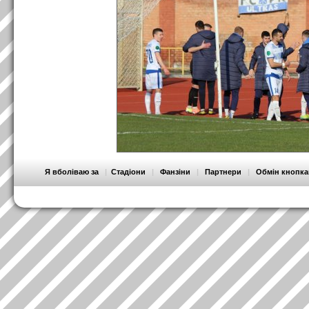
Я вболіваю за
|
Стадіони
|
Фанзіни
|
Партнери
|
Обмін кнопк