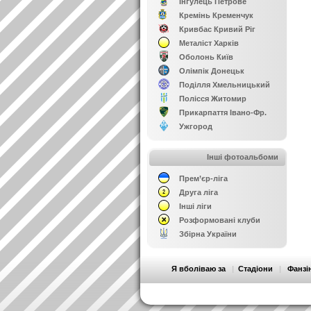
Інгулець Петрове
Кремінь Кременчук
Кривбас Кривий Ріг
Металіст Харків
Оболонь Київ
Олімпік Донецьк
Поділля Хмельницький
Полісся Житомир
Прикарпаття Івано-Фр.
Ужгород
Інші фотоальбоми
Прем’єр-ліга
Друга ліга
Інші ліги
Розформовані клуби
Збірна України
Я вболіваю за
|
Стадіони
|
Фанзі