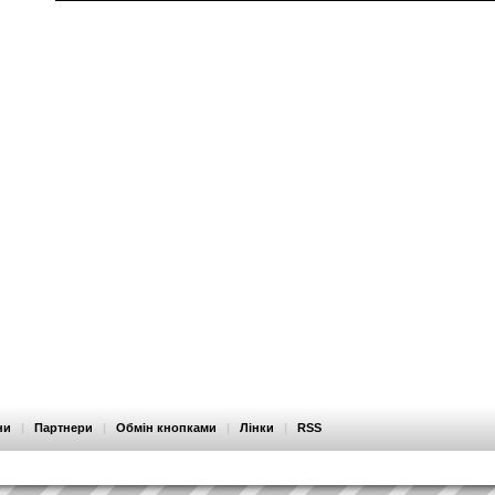
ни
|
Партнери
|
Обмін кнопками
|
Лінки
|
RSS