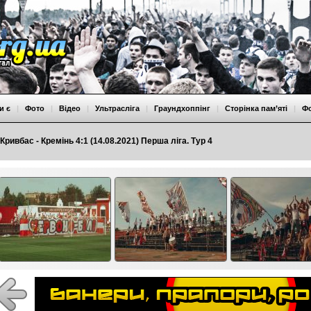
и є
|
Фото
|
Відео
|
Ультрасліга
|
Граундхоппінг
|
Сторінка пам’яті
|
Ф
Кривбас - Кремінь 4:1 (14.08.2021) Перша ліга. Тур 4