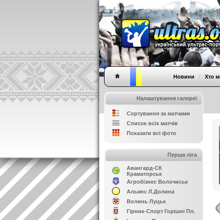
Новини
|
Хто м
Налаштування галереї
Сортування за матчами
Список всіх матчів
Показати всі фото
Перша ліга
Авангард-СК
Краматорськ
Агробізнес Волочиськ
Альянс Л.Долина
Волинь Луцьк
Гірник-Спорт Горішні Пл.