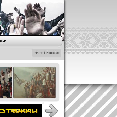
орум
Фото
|
Кривбас