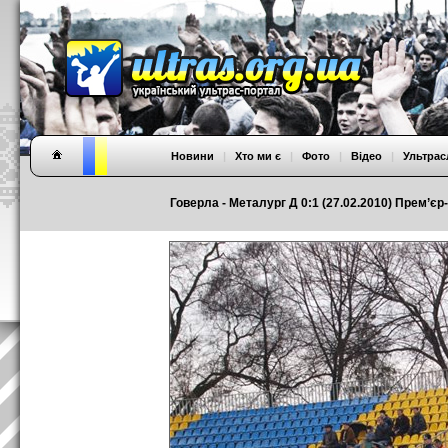
Новини
|
Хто ми є
|
Фото
|
Відео
|
Ультрас
Говерла - Металург Д 0:1 (27.02.2010) Прем’єр-