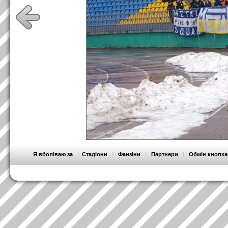
Я вболіваю за
|
Стадіони
|
Фанзіни
|
Партнери
|
Обмін кнопк