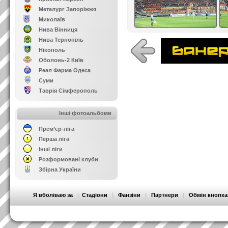
Металург Запоріжжя
Миколаїв
Нива Вінниця
Нива Тернопіль
Нікополь
Оболонь-2 Київ
Реал Фарма Одеса
Суми
Таврія Сімферополь
Інші фотоальбоми
Прем’єр-ліга
Перша ліга
Інші ліги
Розформовані клуби
Збірна України
Я вболіваю за
|
Стадіони
|
Фанзіни
|
Партнери
|
Обмін кнопк