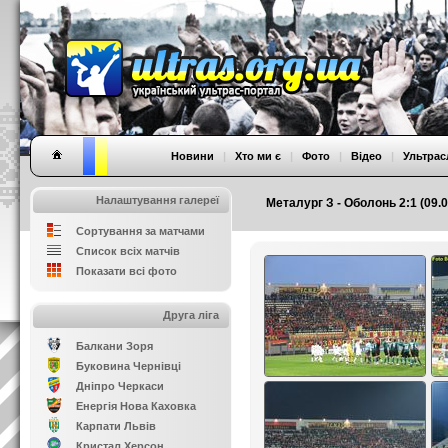
Новини
|
Хто ми є
|
Фото
|
Відео
|
Ультрас
Налаштування галереї
Металург З - Оболонь 2:1 (09.0
Сортування за матчами
Список всіх матчів
Показати всі фото
Друга ліга
Балкани Зоря
Буковина Чернівці
Дніпро Черкаси
Енергія Нова Каховка
Карпати Львів
Кристал Херсон