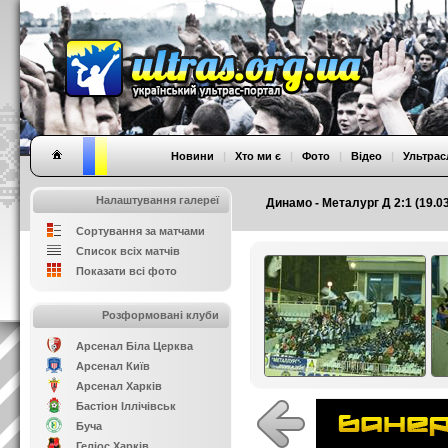
Новини
|
Хто ми є
|
Фото
|
Відео
|
Ультрас
Налаштування галереї
Динамо - Металург Д 2:1 (19.03
Сортування за матчами
Список всіх матчів
Показати всі фото
Розформовані клуби
Арсенал Біла Церква
Арсенал Київ
Арсенал Харків
Бастіон Іллічівськ
Буча
Геліос Харків