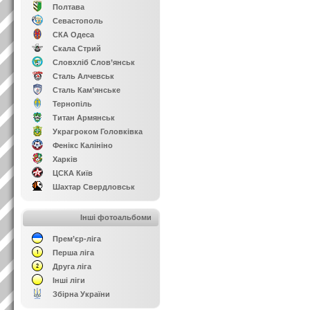
Полтава
Севастополь
СКА Одеса
Скала Стрий
Словхліб Слов’янськ
Сталь Алчевськ
Сталь Кам’янське
Тернопіль
Титан Армянськ
Украгроком Головківка
Фенікс Калініно
Харків
ЦСКА Київ
Шахтар Свердловськ
Інші фотоальбоми
Прем’єр-ліга
Перша ліга
Друга ліга
Інші ліги
Збірна України