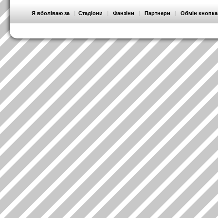
Я вболіваю за
|
Стадіони
|
Фанзіни
|
Партнери
|
Обмін кнопк