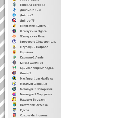
Говерла Ужгород
Динамо-2 Київ
Дніпро-2
Дніпро-75
Енергетик Бурштин
Жемчужина Одеса
Жемчужина Ялта
Ігросервіс Сімферополь
Інгулець-2 Петрове
Карлівка
Карпати-2 Львів
Княжа Щасливе
Кримтеплиця Молодіж.
Львів-2
Макіїввугілля Макіївка
Металург Донецьк
Металург-2 Запоріжжя
Металург-2 Маріуполь
Нафком Бровари
Нафтовик Охтирка
Одеса
Олком Мелітополь