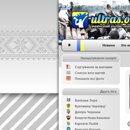
Новини
|
Хто м
Налаштування галереї
Сортування за матчами
Список всіх матчів
Показати всі фото
Друга ліга
Балкани Зоря
Буковина Чернівці
Дніпро Черкаси
Енергія Нова Каховка
Карпати Львів
Кристал Херсон