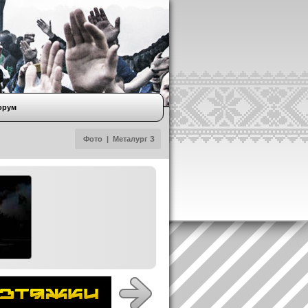
орум
Фото
|
Металург З