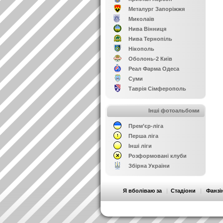
Металург Запоріжжя
Миколаїв
Нива Вінниця
Нива Тернопіль
Нікополь
Оболонь-2 Київ
Реал Фарма Одеса
Суми
Таврія Сімферополь
Інші фотоальбоми
Прем’єр-ліга
Перша ліга
Інші ліги
Розформовані клуби
Збірна України
Я вболіваю за
|
Стадіони
|
Фанзі