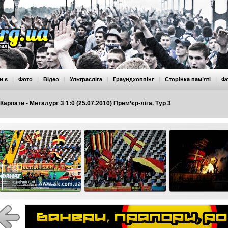
и є
|
Фото
|
Відео
|
Ультрасліга
|
Граундхоппінг
|
Сторінка пам’яті
|
Ф
Карпати - Металург З 1:0 (25.07.2010) Прем’єр-ліга. Тур 3