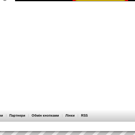
ни
|
Партнери
|
Обмін кнопками
|
Лінки
|
RSS