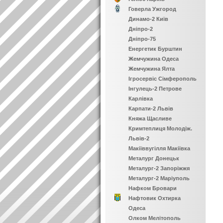
Говерла Ужгород
Динамо-2 Київ
Дніпро-2
Дніпро-75
Енергетик Бурштин
Жемчужина Одеса
Жемчужина Ялта
Ігросервіс Сімферополь
Інгулець-2 Петрове
Карлівка
Карпати-2 Львів
Княжа Щасливе
Кримтеплиця Молодіж.
Львів-2
Макіїввугілля Макіївка
Металург Донецьк
Металург-2 Запоріжжя
Металург-2 Маріуполь
Нафком Бровари
Нафтовик Охтирка
Одеса
Олком Мелітополь