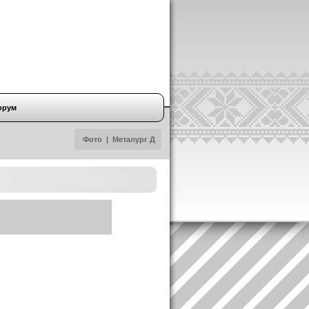
орум
Фото
|
Металург Д