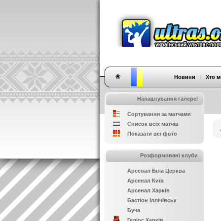
Новини
|
Хто м
Налаштування галереї
Сортування за матчами
Список всіх матчів
Показати всі фото
Розформовані клуби
Арсенал Біла Церква
Арсенал Київ
Арсенал Харків
Бастіон Іллічівськ
Буча
Геліос Харків