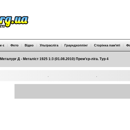
и є
|
Фото
|
Відео
|
Ультрасліга
|
Граундхоппінг
|
Сторінка пам’яті
|
Ф
Металург Д - Металіст 1925 1:3 (01.08.2010) Прем’єр-ліга. Тур 4