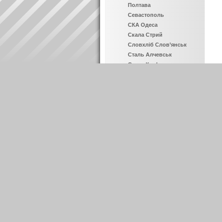
Полтава
Севастополь
СКА Одеса
Скала Стрий
Словхліб Слов’янськ
Сталь Алчевськ
Сталь Кам’янське
Тернопіль
Титан Армянськ
Украгроком Головківка
Фенікс Калініно
Харків
ЦСКА Київ
Шахтар Свердловськ
Інші фотоальбоми
Прем’єр-ліга
Перша ліга
Друга ліга
Інші ліги
Збірна України