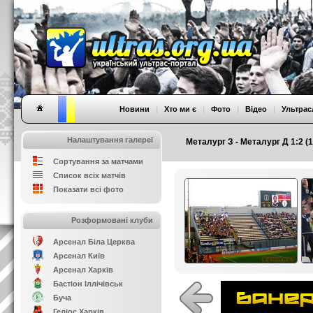
Новини
|
Хто ми є
|
Фото
|
Відео
|
Ультрас
Налаштування галереї
Металург З - Металург Д 1:2 (1
Сортування за матчами
Список всіх матчів
Показати всі фото
Розформовані клуби
Арсенал Біла Церква
Арсенал Київ
Арсенал Харків
Бастіон Іллічівськ
Буча
Геліос Харків