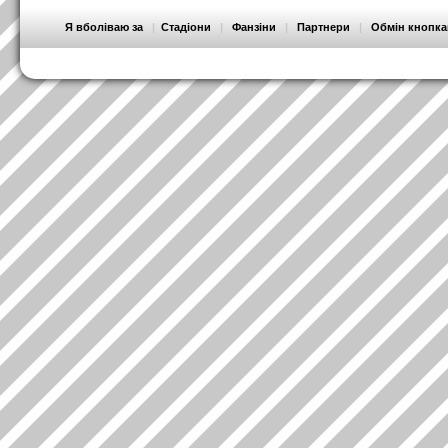
Я вболіваю за
|
Стадіони
|
Фанзіни
|
Партнери
|
Обмін кнопк