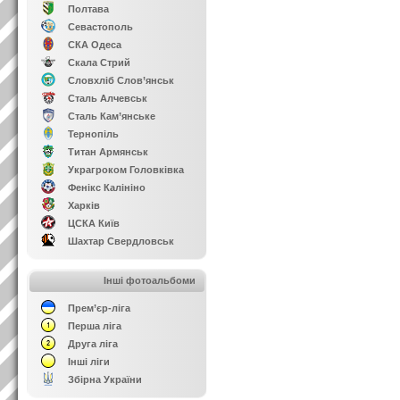
Полтава
Севастополь
СКА Одеса
Скала Стрий
Словхліб Слов’янськ
Сталь Алчевськ
Сталь Кам’янське
Тернопіль
Титан Армянськ
Украгроком Головківка
Фенікс Калініно
Харків
ЦСКА Київ
Шахтар Свердловськ
Інші фотоальбоми
Прем’єр-ліга
Перша ліга
Друга ліга
Інші ліги
Збірна України