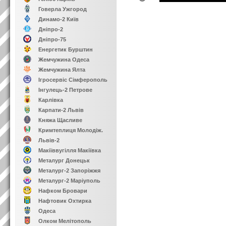
Говерла Ужгород
Динамо-2 Київ
Дніпро-2
Дніпро-75
Енергетик Бурштин
Жемчужина Одеса
Жемчужина Ялта
Ігросервіс Сімферополь
Інгулець-2 Петрове
Карлівка
Карпати-2 Львів
Княжа Щасливе
Кримтеплиця Молодіж.
Львів-2
Макіїввугілля Макіївка
Металург Донецьк
Металург-2 Запоріжжя
Металург-2 Маріуполь
Нафком Бровари
Нафтовик Охтирка
Одеса
Олком Мелітополь