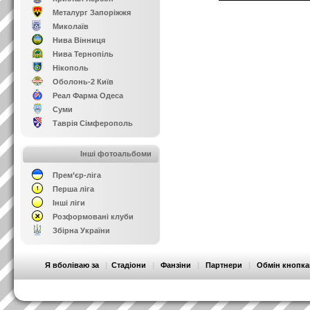
Металург Запоріжжя
Миколаїв
Нива Вінниця
Нива Тернопіль
Нікополь
Оболонь-2 Київ
Реал Фарма Одеса
Суми
Таврія Сімферополь
Інші фотоальбоми
Прем’єр-ліга
Перша ліга
Інші ліги
Розформовані клуби
Збірна України
Я вболіваю за
|
Стадіони
|
Фанзіни
|
Партнери
|
Обмін кнопк