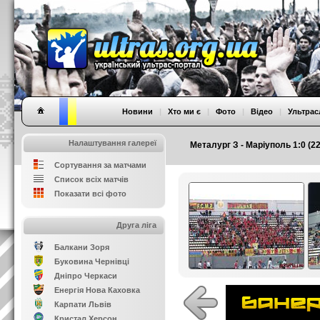
Новини
|
Хто ми є
|
Фото
|
Відео
|
Ультрас
Налаштування галереї
Металург З - Маріуполь 1:0 (22
Сортування за матчами
Список всіх матчів
Показати всі фото
Друга ліга
Балкани Зоря
Буковина Чернівці
Дніпро Черкаси
Енергія Нова Каховка
Карпати Львів
Кристал Херсон