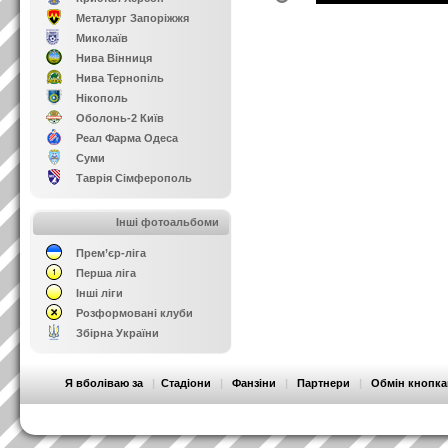
Металург Запоріжжя
Миколаїв
Нива Вінниця
Нива Тернопіль
Нікополь
Оболонь-2 Київ
Реал Фарма Одеса
Суми
Таврія Сімферополь
Інші фотоальбоми
Прем’єр-ліга
Перша ліга
Інші ліги
Розформовані клуби
Збірна України
Я вболіваю за
|
Стадіони
|
Фанзіни
|
Партнери
|
Обмін кнопк