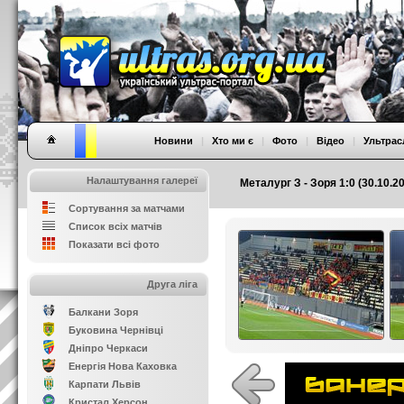
Новини
|
Хто ми є
|
Фото
|
Відео
|
Ультрас
Налаштування галереї
Металург З - Зоря 1:0 (30.10.2
Сортування за матчами
Список всіх матчів
Показати всі фото
Друга ліга
Балкани Зоря
Буковина Чернівці
Дніпро Черкаси
Енергія Нова Каховка
Карпати Львів
Кристал Херсон