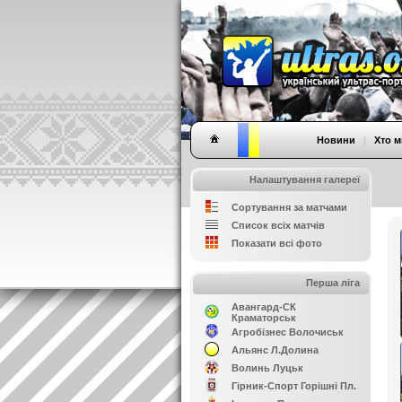
Новини
|
Хто м
Налаштування галереї
Сортування за матчами
Список всіх матчів
Показати всі фото
Перша ліга
Авангард-СК
Краматорськ
Агробізнес Волочиськ
Альянс Л.Долина
Волинь Луцьк
Гірник-Спорт Горішні Пл.