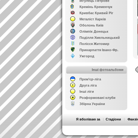
Інгулець Петрове
Кремінь Кременчук
Кривбас Кривий Ріг
Металіст Харків
Оболонь Київ
Олімпік Донецьк
Поділля Хмельницький
Полісся Житомир
Прикарпаття Івано-Фр.
Ужгород
Інші фотоальбоми
Прем’єр-ліга
Друга ліга
Інші ліги
Розформовані клуби
Збірна України
Я вболіваю за
|
Стадіони
|
Фанзі