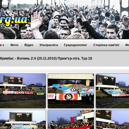
и є
|
Фото
|
Відео
|
Ультрасліга
|
Граундхоппінг
|
Сторінка пам’яті
|
Ф
Кривбас - Волинь 2:4 (20.11.2010) Прем’єр-ліга. Тур 18