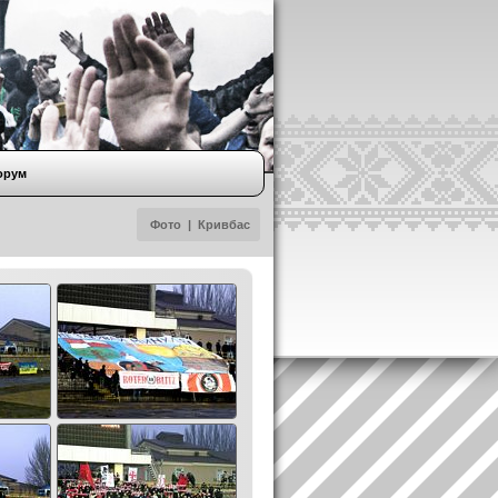
орум
Фото
|
Кривбас