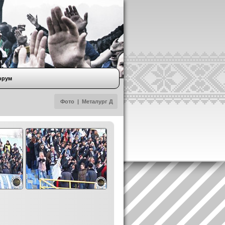
орум
Фото
|
Металург Д