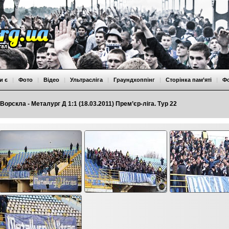
и є
|
Фото
|
Відео
|
Ультрасліга
|
Граундхоппінг
|
Сторінка пам’яті
|
Ф
Ворскла - Металург Д 1:1 (18.03.2011) Прем’єр-ліга. Тур 22