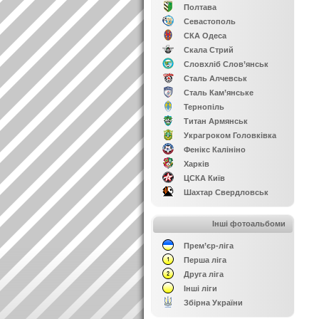
Полтава
Севастополь
СКА Одеса
Скала Стрий
Словхліб Слов’янськ
Сталь Алчевськ
Сталь Кам’янське
Тернопіль
Титан Армянськ
Украгроком Головківка
Фенікс Калініно
Харків
ЦСКА Київ
Шахтар Свердловськ
Інші фотоальбоми
Прем’єр-ліга
Перша ліга
Друга ліга
Інші ліги
Збірна України