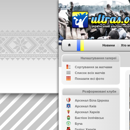
Новини
|
Хто м
Налаштування галереї
Сортування за матчами
Список всіх матчів
Показати всі фото
Розформовані клуби
Арсенал Біла Церква
Арсенал Київ
Арсенал Харків
Бастіон Іллічівськ
Буча
Геліос Харків