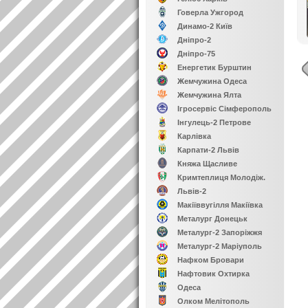
Говерла Ужгород
Динамо-2 Київ
Дніпро-2
Дніпро-75
Енергетик Бурштин
Жемчужина Одеса
Жемчужина Ялта
Ігросервіс Сімферополь
Інгулець-2 Петрове
Карлівка
Карпати-2 Львів
Княжа Щасливе
Кримтеплиця Молодіж.
Львів-2
Макіїввугілля Макіївка
Металург Донецьк
Металург-2 Запоріжжя
Металург-2 Маріуполь
Нафком Бровари
Нафтовик Охтирка
Одеса
Олком Мелітополь