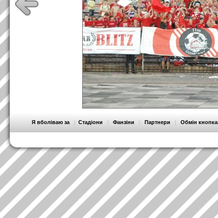
Я вболіваю за
|
Стадіони
|
Фанзіни
|
Партнери
|
Обмін кнопк