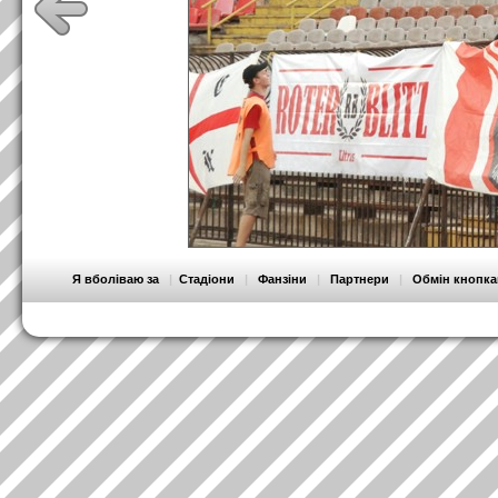
Я вболіваю за
|
Стадіони
|
Фанзіни
|
Партнери
|
Обмін кнопк