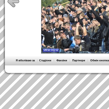
Я вболіваю за
|
Стадіони
|
Фанзіни
|
Партнери
|
Обмін кнопк