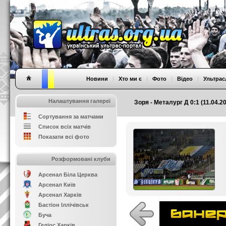
Новини
|
Хто ми є
|
Фото
|
Відео
|
Ультрас
Налаштування галереї
Зоря - Металург Д 0:1 (11.04.2
Сортування за матчами
Список всіх матчів
Показати всі фото
Розформовані клуби
Арсенал Біла Церква
Арсенал Київ
Арсенал Харків
Бастіон Іллічівськ
Буча
Геліос Харків