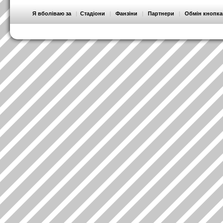
Я вболіваю за
|
Стадіони
|
Фанзіни
|
Партнери
|
Обмін кнопк