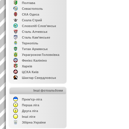
Полтава
Севастополь
СКА Одеса
Скала Стрий
Словхліб Слов’янськ
Сталь Алчевськ
Сталь Кам’янське
Тернопіль
Титан Армянськ
Украгроком Головківка
Фенікс Калініно
Харків
ЦСКА Київ
Шахтар Свердловськ
Інші фотоальбоми
Прем’єр-ліга
Перша ліга
Друга ліга
Інші ліги
Збірна України