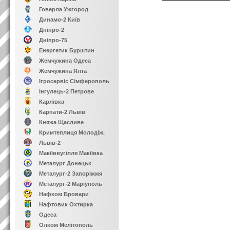
Говерла Ужгород
Динамо-2 Київ
Дніпро-2
Дніпро-75
Енергетик Бурштин
Жемчужина Одеса
Жемчужина Ялта
Ігросервіс Сімферополь
Інгулець-2 Петрове
Карлівка
Карпати-2 Львів
Княжа Щасливе
Кримтеплиця Молодіж.
Львів-2
Макіїввугілля Макіївка
Металург Донецьк
Металург-2 Запоріжжя
Металург-2 Маріуполь
Нафком Бровари
Нафтовик Охтирка
Одеса
Олком Мелітополь