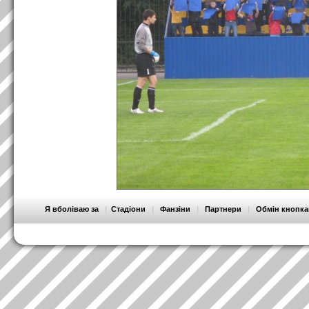
Я вболіваю за
|
Стадіони
|
Фанзіни
|
Партнери
|
Обмін кнопк