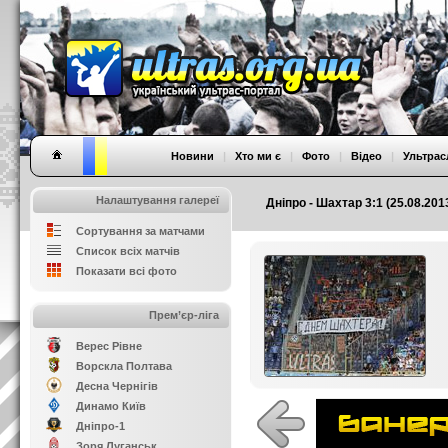
Новини
|
Хто ми є
|
Фото
|
Відео
|
Ультрас
Налаштування галереї
Дніпро - Шахтар 3:1 (25.08.201
Сортування за матчами
Список всіх матчів
Показати всі фото
Прем’єр-ліга
Верес Рівне
Ворскла Полтава
Десна Чернігів
Динамо Київ
Дніпро-1
Зоря Луганськ