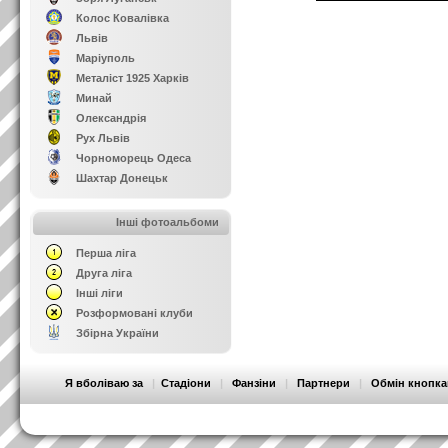
Колос Ковалівка
Львів
Маріуполь
Металіст 1925 Харків
Минай
Олександрія
Рух Львів
Чорноморець Одеса
Шахтар Донецьк
Інші фотоальбоми
Перша ліга
Друга ліга
Інші ліги
Розформовані клуби
Збірна України
Я вболіваю за
|
Стадіони
|
Фанзіни
|
Партнери
|
Обмін кнопк