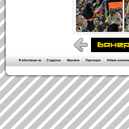
Я вболіваю за
|
Стадіони
|
Фанзіни
|
Партнери
|
Обмін кнопк