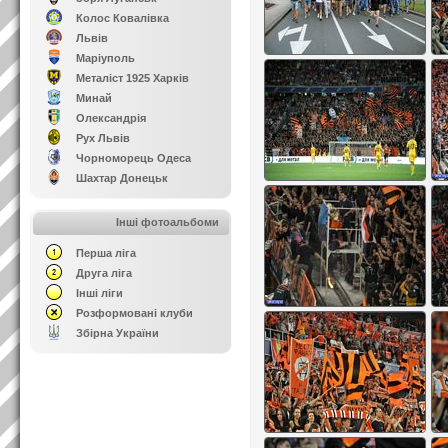
Колос Ковалівка
Львів
Маріуполь
Металіст 1925 Харків
Минай
Олександрія
Рух Львів
Чорноморець Одеса
Шахтар Донецьк
Інші фотоальбоми
Перша ліга
Друга ліга
Інші ліги
Розформовані клуби
Збірна України