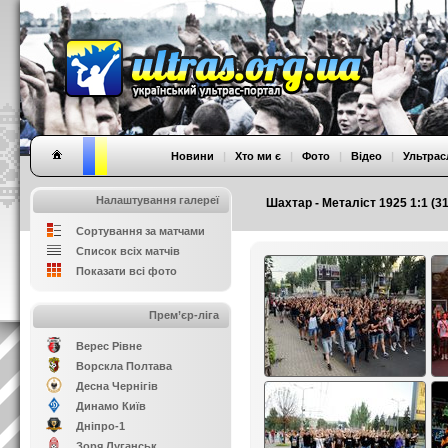
Новини
|
Хто ми є
|
Фото
|
Відео
|
Ультрас
Налаштування галереї
Шахтар - Металіст 1925 1:1 (31
Сортування за матчами
Список всіх матчів
Показати всі фото
Прем’єр-ліга
Верес Рівне
Ворскла Полтава
Десна Чернігів
Динамо Київ
Дніпро-1
Зоря Луганськ