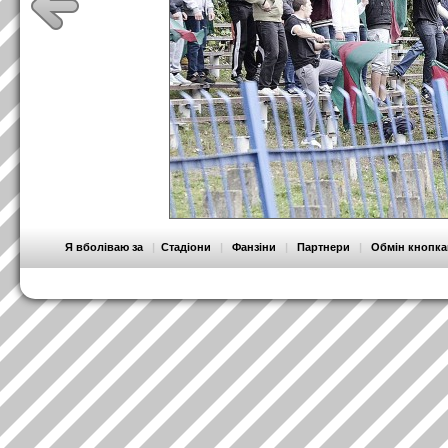
Я вболіваю за
|
Стадіони
|
Фанзіни
|
Партнери
|
Обмін кнопк