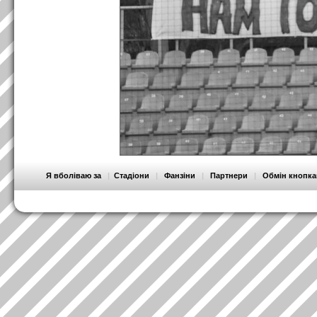
Я вболіваю за
|
Стадіони
|
Фанзіни
|
Партнери
|
Обмін кнопк