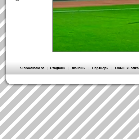
Я вболіваю за
|
Стадіони
|
Фанзіни
|
Партнери
|
Обмін кнопк