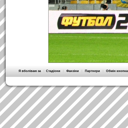
Я вболіваю за
|
Стадіони
|
Фанзіни
|
Партнери
|
Обмін кнопк