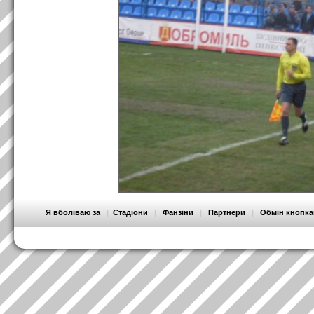
Я вболіваю за
|
Стадіони
|
Фанзіни
|
Партнери
|
Обмін кнопк