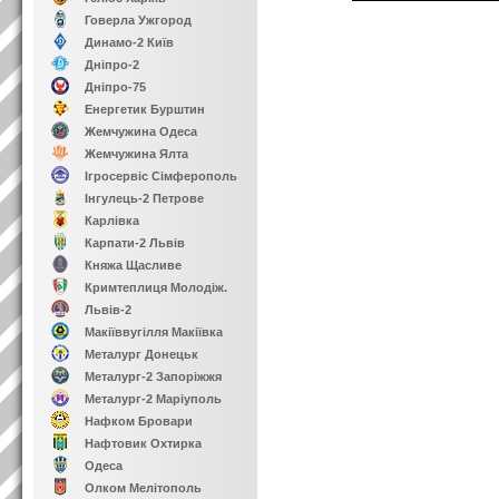
Говерла Ужгород
Динамо-2 Київ
Дніпро-2
Дніпро-75
Енергетик Бурштин
Жемчужина Одеса
Жемчужина Ялта
Ігросервіс Сімферополь
Інгулець-2 Петрове
Карлівка
Карпати-2 Львів
Княжа Щасливе
Кримтеплиця Молодіж.
Львів-2
Макіїввугілля Макіївка
Металург Донецьк
Металург-2 Запоріжжя
Металург-2 Маріуполь
Нафком Бровари
Нафтовик Охтирка
Одеса
Олком Мелітополь