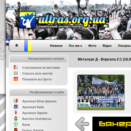
Новини
|
Хто ми є
|
Фото
|
Відео
|
Ультрас
Налаштування галереї
Металург Д - Ворскла 2:1 (16.0
Сортування за матчами
Список всіх матчів
Показати всі фото
Розформовані клуби
Арсенал Біла Церква
Арсенал Київ
Арсенал Харків
Бастіон Іллічівськ
Буча
Геліос Харків