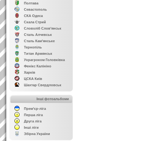
Полтава
Севастополь
СКА Одеса
Скала Стрий
Словхліб Слов’янськ
Сталь Алчевськ
Сталь Кам’янське
Тернопіль
Титан Армянськ
Украгроком Головківка
Фенікс Калініно
Харків
ЦСКА Київ
Шахтар Свердловськ
Інші фотоальбоми
Прем’єр-ліга
Перша ліга
Друга ліга
Інші ліги
Збірна України