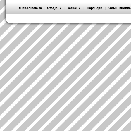
Я вболіваю за
|
Стадіони
|
Фанзіни
|
Партнери
|
Обмін кнопк