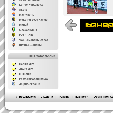
Колос Ковалівка
Львів
Маріуполь
Металіст 1925 Харків
Минай
Олександрія
Рух Львів
Чорноморець Одеса
Шахтар Донецьк
Інші фотоальбоми
Перша ліга
Друга ліга
Інші ліги
Розформовані клуби
Збірна України
Я вболіваю за
|
Стадіони
|
Фанзіни
|
Партнери
|
Обмін кнопк