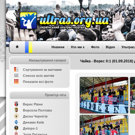
Новини
|
Хто ми є
|
Фото
|
Відео
|
Ультрас
Налаштування галереї
Чайка - Верес 0:1 (01.09.2018) 
Сортування за матчами
Список всіх матчів
Показати всі фото
Прем’єр-ліга
Верес Рівне
Ворскла Полтава
Десна Чернігів
Динамо Київ
Дніпро-1
Зоря Луганськ