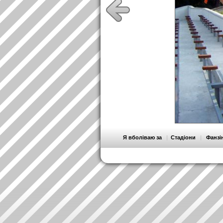
Я вболіваю за
|
Стадіони
|
Фанзі