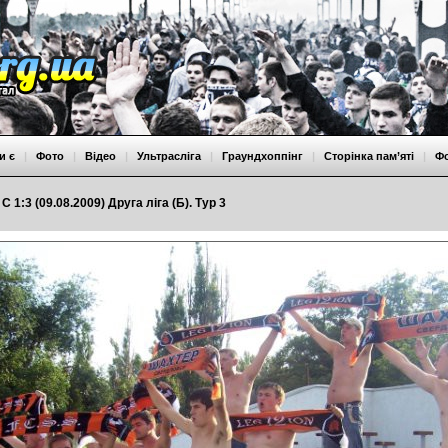
и є
|
Фото
|
Відео
|
Ультрасліга
|
Граундхоппінг
|
Сторінка пам’яті
|
Ф
 1:3 (09.08.2009) Друга ліга (Б). Тур 3