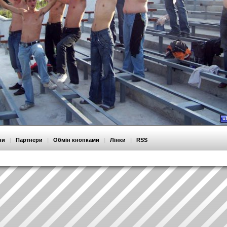
ни
|
Партнери
|
Обмін кнопками
|
Лінки
|
RSS