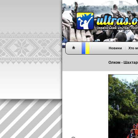
Новини
|
Хто м
Олком - Шахтар С