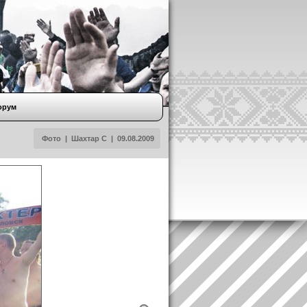
орум
Фото
|
Шахтар С
|
09.08.2009