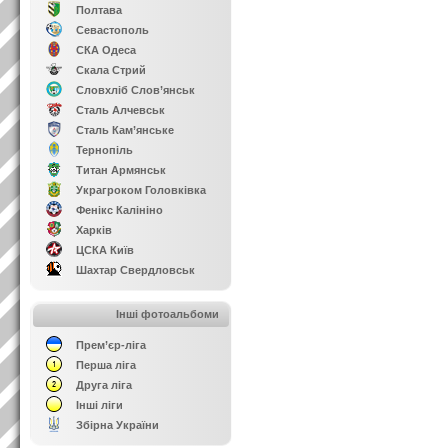
Полтава
Севастополь
СКА Одеса
Скала Стрий
Словхліб Слов’янськ
Сталь Алчевськ
Сталь Кам’янське
Тернопіль
Титан Армянськ
Украгроком Головківка
Фенікс Калініно
Харків
ЦСКА Київ
Шахтар Свердловськ
Інші фотоальбоми
Прем’єр-ліга
Перша ліга
Друга ліга
Інші ліги
Збірна України