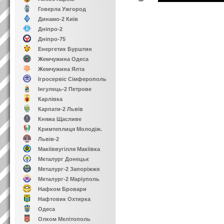
Говерла Ужгород
Динамо-2 Київ
Дніпро-2
Дніпро-75
Енергетик Бурштин
Жемчужина Одеса
Жемчужина Ялта
Ігросервіс Сімферополь
Інгулець-2 Петрове
Карлівка
Карпати-2 Львів
Княжа Щасливе
Кримтеплиця Молодіж.
Львів-2
Макіїввугілля Макіївка
Металург Донецьк
Металург-2 Запоріжжя
Металург-2 Маріуполь
Нафком Бровари
Нафтовик Охтирка
Одеса
Олком Мелітополь