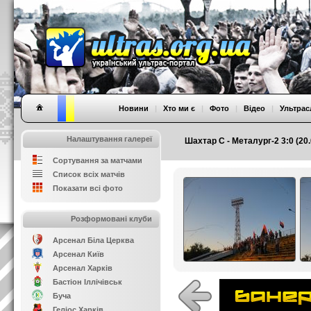
Новини
|
Хто ми є
|
Фото
|
Відео
|
Ультрас
Налаштування галереї
Шахтар С - Металург-2 3:0 (20.0
Сортування за матчами
Список всіх матчів
Показати всі фото
Розформовані клуби
Арсенал Біла Церква
Арсенал Київ
Арсенал Харків
Бастіон Іллічівськ
Буча
Геліос Харків