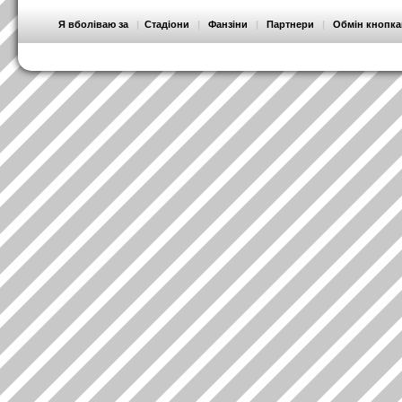
Я вболіваю за
|
Стадіони
|
Фанзіни
|
Партнери
|
Обмін кнопк