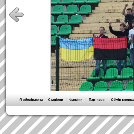
Я вболіваю за
|
Стадіони
|
Фанзіни
|
Партнери
|
Обмін кнопк