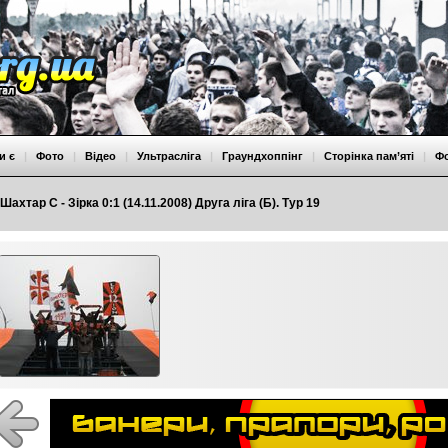
и є
|
Фото
|
Відео
|
Ультрасліга
|
Граундхоппінг
|
Сторінка пам’яті
|
Ф
Шахтар С - Зірка 0:1 (14.11.2008) Друга ліга (Б). Тур 19