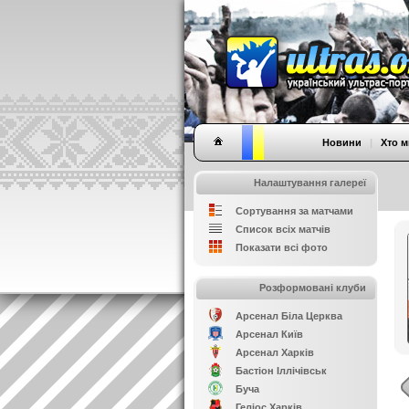
Новини
|
Хто м
Налаштування галереї
Сортування за матчами
Список всіх матчів
Показати всі фото
Розформовані клуби
Арсенал Біла Церква
Арсенал Київ
Арсенал Харків
Бастіон Іллічівськ
Буча
Геліос Харків