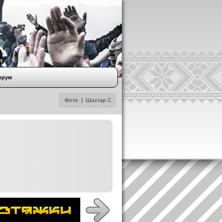
орум
Фото
|
Шахтар С