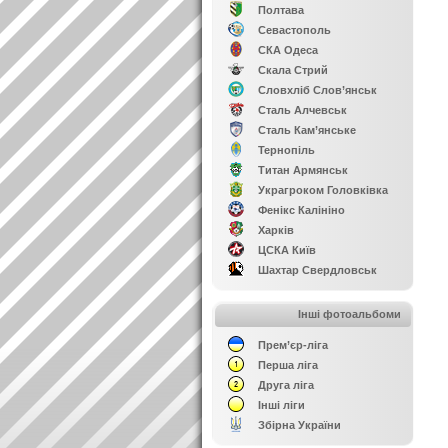
Полтава
Севастополь
СКА Одеса
Скала Стрий
Словхліб Слов’янськ
Сталь Алчевськ
Сталь Кам’янське
Тернопіль
Титан Армянськ
Украгроком Головківка
Фенікс Калініно
Харків
ЦСКА Київ
Шахтар Свердловськ
Інші фотоальбоми
Прем’єр-ліга
Перша ліга
Друга ліга
Інші ліги
Збірна України