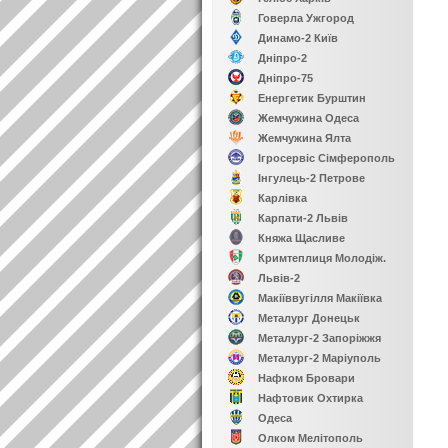
Говерла Ужгород
Динамо-2 Київ
Дніпро-2
Дніпро-75
Енергетик Бурштин
Жемчужина Одеса
Жемчужина Ялта
Ігросервіс Сімферополь
Інгулець-2 Петрове
Карлівка
Карпати-2 Львів
Княжа Щасливе
Кримтеплиця Молодіж.
Львів-2
Макіїввугілля Макіївка
Металург Донецьк
Металург-2 Запоріжжя
Металург-2 Маріуполь
Нафком Бровари
Нафтовик Охтирка
Одеса
Олком Мелітополь