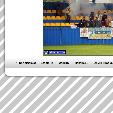
Я вболіваю за
|
Стадіони
|
Фанзіни
|
Партнери
|
Обмін кнопк