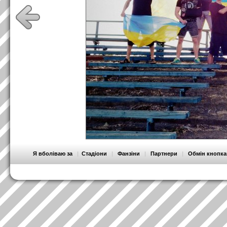
Я вболіваю за
|
Стадіони
|
Фанзіни
|
Партнери
|
Обмін кнопк