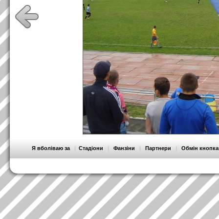
Я вболіваю за
|
Стадіони
|
Фанзіни
|
Партнери
|
Обмін кнопк