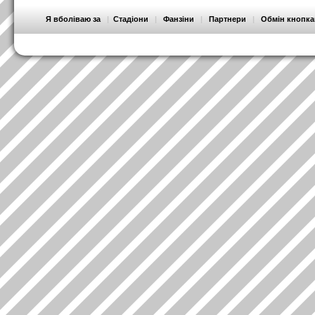
Я вболіваю за
|
Стадіони
|
Фанзіни
|
Партнери
|
Обмін кнопк