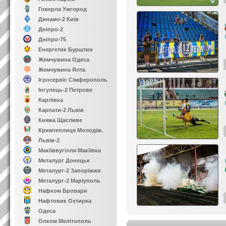
Говерла Ужгород
Динамо-2 Київ
Дніпро-2
Дніпро-75
Енергетик Бурштин
Жемчужина Одеса
Жемчужина Ялта
Ігросервіс Сімферополь
Інгулець-2 Петрове
Карлівка
Карпати-2 Львів
Княжа Щасливе
Кримтеплиця Молодіж.
Львів-2
Макіїввугілля Макіївка
Металург Донецьк
Металург-2 Запоріжжя
Металург-2 Маріуполь
Нафком Бровари
Нафтовик Охтирка
Одеса
Олком Мелітополь