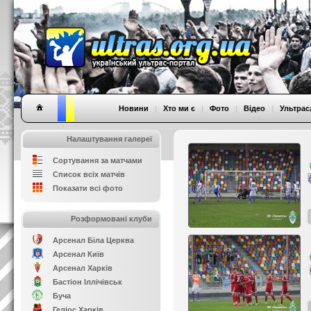
Новини
|
Хто ми є
|
Фото
|
Відео
|
Ультрас
Налаштування галереї
Сортування за матчами
Список всіх матчів
Показати всі фото
Розформовані клуби
Арсенал Біла Церква
Арсенал Київ
Арсенал Харків
Бастіон Іллічівськ
Буча
Геліос Харків