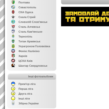
Полтава
Севастополь
СКА Одеса
Скала Стрий
Словхліб Слов’янськ
Сталь Алчевськ
Сталь Кам’янське
Тернопіль
Титан Армянськ
Украгроком Головківка
Фенікс Калініно
Харків
ЦСКА Київ
Шахтар Свердловськ
Інші фотоальбоми
Прем’єр-ліга
Перша ліга
Друга ліга
Інші ліги
Збірна України