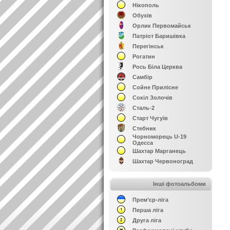
Нікополь
Обухів
Орлик Первомайськ
Патріот Баришівка
Перегінськ
Рогатин
Рось Біла Церква
Самбір
Сойне Прилісне
Сокіл Золочів
Сталь-2
Старт Чугуїв
Стебник
Чорноморець U-19
Одесса
Шахтар Марганець
Шахтар Червоноград
Інші фотоальбоми
Прем’єр-ліга
Перша ліга
Друга ліга