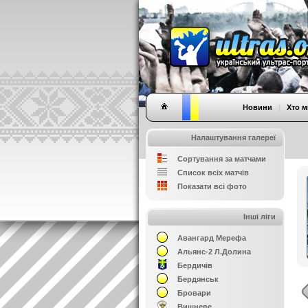
Новини
|
Хто м
Налаштування галереї
Сортування за матчами
Список всіх матчів
Показати всі фото
Інші ліги
Авангард Мерефа
Альянс-2 Л.Долина
Бердичів
Бердянськ
Бровари
Вишневе