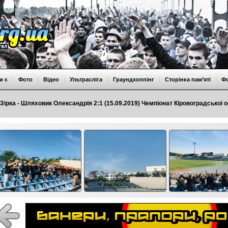
и є
|
Фото
|
Відео
|
Ультрасліга
|
Граундхоппінг
|
Сторінка пам’яті
|
Ф
Зірка - Шляховик Олександрія 2:1 (15.09.2019) Чемпіонат Кіровоградської 