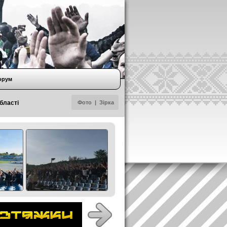
орум
області
Фото
|
Зірка