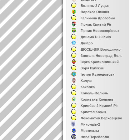
Волинь-2 Луцьк
Ворскла Опішня
Галичина Дрогобич
Гірник Кривий Ріг
Гірник Новояворівськ
Динамо U-19 Київ
Дніпро
ДЮСШ-ВІК Володимир
Звягель Новоград-Вол.
Зірка Кропивницький
Зоря Рубіжне
Ізотоп Кузнецовськ
Калуш
Каховка
Ковель-Волинь
Коливань Клевань
Кривбас-2 Кривий Ріг
Кристал Козин
Локомотив Верховцево
Миколаїв-2
Мостиська
Нива Теребовля