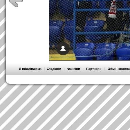
Я вболіваю за
|
Стадіони
|
Фанзіни
|
Партнери
|
Обмін кнопк