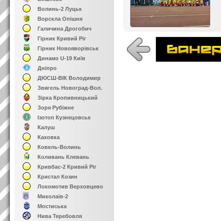
Волинь-2 Луцьк
Ворскла Опішня
Галичина Дрогобич
Гірник Кривий Ріг
Гірник Новояворівськ
Динамо U-19 Київ
Дніпро
ДЮСШ-ВІК Володимир
Звягель Новоград-Вол.
Зірка Кропивницький
Зоря Рубіжне
Ізотоп Кузнецовськ
Калуш
Каховка
Ковель-Волинь
Коливань Клевань
Кривбас-2 Кривий Ріг
Кристал Козин
Локомотив Верховцево
Миколаїв-2
Мостиська
Нива Теребовля