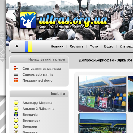
Новини
|
Хто ми є
|
Фото
|
Відео
|
Ультрас
Налаштування галереї
Дніпро-1-Борисфен - Зірка 0:4
Сортування за матчами
Список всіх матчів
Показати всі фото
Інші ліги
Авангард Мерефа
Альянс-2 Л.Долина
Бердичів
Бердянськ
Бровари
Вишневе