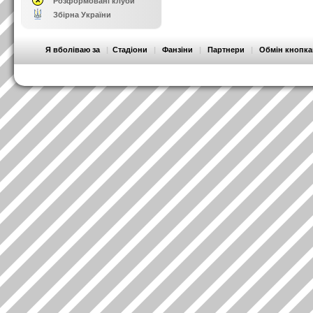
Розформовані клуби
Збірна України
Я вболіваю за
|
Стадіони
|
Фанзіни
|
Партнери
|
Обмін кнопк