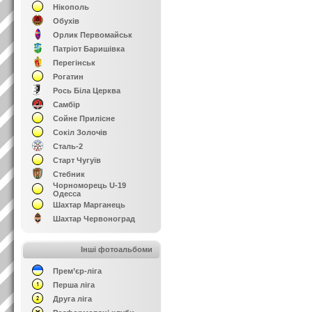
Нікополь
Обухів
Орлик Первомайськ
Патріот Баришівка
Перегінськ
Рогатин
Рось Біла Церква
Самбір
Сойне Прилісне
Сокіл Золочів
Сталь-2
Старт Чугуїв
Стебник
Чорноморець U-19
Одесса
Шахтар Марганець
Шахтар Червоноград
Інші фотоальбоми
Прем’єр-ліга
Перша ліга
Друга ліга