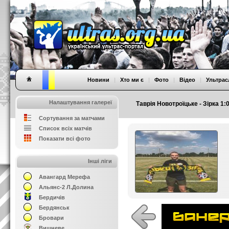
Новини
|
Хто ми є
|
Фото
|
Відео
|
Ультрас
Налаштування галереї
Таврія Новотроїцьке - Зірка 1:
Сортування за матчами
Список всіх матчів
Показати всі фото
Інші ліги
Авангард Мерефа
Альянс-2 Л.Долина
Бердичів
Бердянськ
Бровари
Вишневе