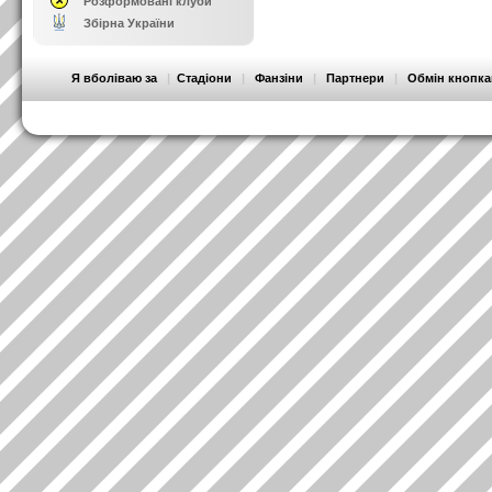
Розформовані клуби
Збірна України
Я вболіваю за
|
Стадіони
|
Фанзіни
|
Партнери
|
Обмін кнопк