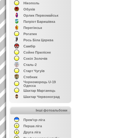
Нікополь
Обухів
Орлик Первомайськ
Патріот Баришівка
Перегінськ
Рогатин
Рось Біла Церква
Самбір
Сойне Прилісне
Сокіл Золочів
Сталь-2
Старт Чугуїв
Стебник
Чорноморець U-19
Одесса
Шахтар Марганець
Шахтар Червоноград
Інші фотоальбоми
Прем’єр-ліга
Перша ліга
Друга ліга