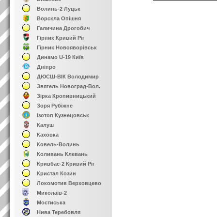
Волинь-2 Луцьк
Ворскла Опішня
Галичина Дрогобич
Гірник Кривий Ріг
Гірник Новояворівськ
Динамо U-19 Київ
Дніпро
ДЮСШ-ВІК Володимир
Звягель Новоград-Вол.
Зірка Кропивницький
Зоря Рубіжне
Ізотоп Кузнецовськ
Калуш
Каховка
Ковель-Волинь
Коливань Клевань
Кривбас-2 Кривий Ріг
Кристал Козин
Локомотив Верховцево
Миколаїв-2
Мостиська
Нива Теребовля