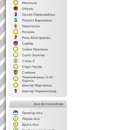
Нікополь
Обухів
Орлик Первомайськ
Патріот Баришівка
Перегінськ
Рогатин
Рось Біла Церква
Самбір
Сойне Прилісне
Сокіл Золочів
Сталь-2
Старт Чугуїв
Стебник
Чорноморець U-19
Одесса
Шахтар Марганець
Шахтар Червоноград
Інші фотоальбоми
Прем’єр-ліга
Перша ліга
Друга ліга