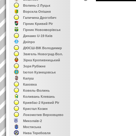
Волинь-2 Луцьк
Ворскла Опішня
Галичина Дрогобич
Гірник Кривий Ріг
Гірник Новояворівськ
Динамо U-19 Київ
Дніпро
ДЮСШ-ВІК Володимир
Звягель Новоград-Вол.
Зірка Кропивницький
Зоря Рубіжне
Ізотоп Кузнецовськ
Калуш
Каховка
Ковель-Волинь
Коливань Клевань
Кривбас-2 Кривий Ріг
Кристал Козин
Локомотив Верховцево
Миколаїв-2
Мостиська
Нива Теребовля