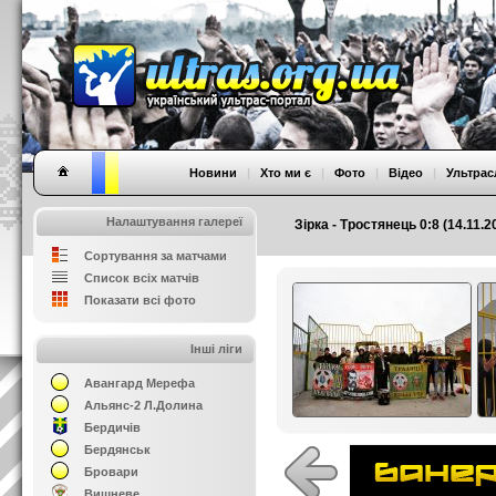
Новини
|
Хто ми є
|
Фото
|
Відео
|
Ультрас
Налаштування галереї
Зірка - Тростянець 0:8 (14.11
Сортування за матчами
Список всіх матчів
Показати всі фото
Інші ліги
Авангард Мерефа
Альянс-2 Л.Долина
Бердичів
Бердянськ
Бровари
Вишневе