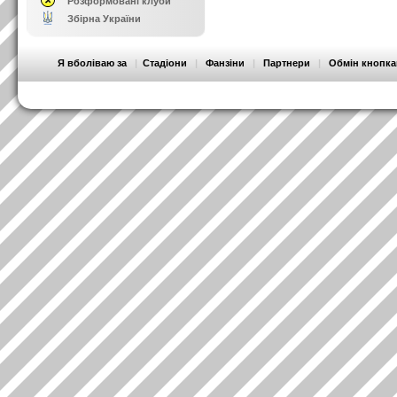
Розформовані клуби
Збірна України
Я вболіваю за
|
Стадіони
|
Фанзіни
|
Партнери
|
Обмін кнопк