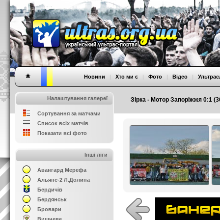
Новини
|
Хто ми є
|
Фото
|
Відео
|
Ультрас
Налаштування галереї
Зірка - Мотор Запоріжжя 0:1 (
Сортування за матчами
Список всіх матчів
Показати всі фото
Інші ліги
Авангард Мерефа
Альянс-2 Л.Долина
Бердичів
Бердянськ
Бровари
Вишневе