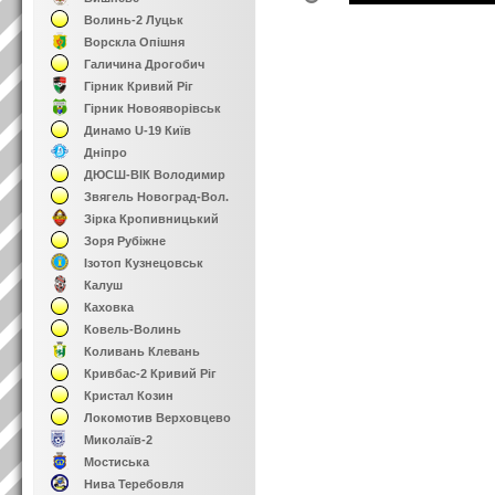
Волинь-2 Луцьк
Ворскла Опішня
Галичина Дрогобич
Гірник Кривий Ріг
Гірник Новояворівськ
Динамо U-19 Київ
Дніпро
ДЮСШ-ВІК Володимир
Звягель Новоград-Вол.
Зірка Кропивницький
Зоря Рубіжне
Ізотоп Кузнецовськ
Калуш
Каховка
Ковель-Волинь
Коливань Клевань
Кривбас-2 Кривий Ріг
Кристал Козин
Локомотив Верховцево
Миколаїв-2
Мостиська
Нива Теребовля