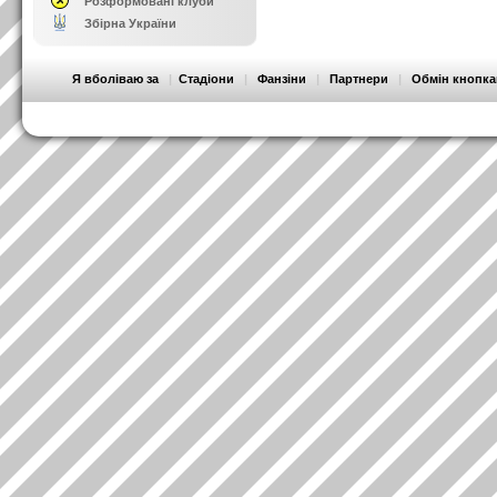
Розформовані клуби
Збірна України
Я вболіваю за
|
Стадіони
|
Фанзіни
|
Партнери
|
Обмін кнопк