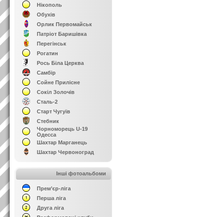
Нікополь
Обухів
Орлик Первомайськ
Патріот Баришівка
Перегінськ
Рогатин
Рось Біла Церква
Самбір
Сойне Прилісне
Сокіл Золочів
Сталь-2
Старт Чугуїв
Стебник
Чорноморець U-19
Одесса
Шахтар Марганець
Шахтар Червоноград
Інші фотоальбоми
Прем’єр-ліга
Перша ліга
Друга ліга