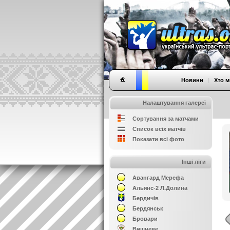
Новини
|
Хто м
Налаштування галереї
Сортування за матчами
Список всіх матчів
Показати всі фото
Інші ліги
Авангард Мерефа
Альянс-2 Л.Долина
Бердичів
Бердянськ
Бровари
Вишневе