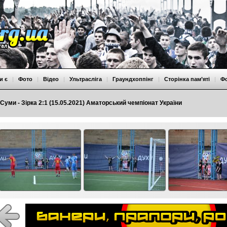
и є
|
Фото
|
Відео
|
Ультрасліга
|
Граундхоппінг
|
Сторінка пам’яті
|
Ф
Суми - Зірка 2:1 (15.05.2021) Аматорський чемпіонат України