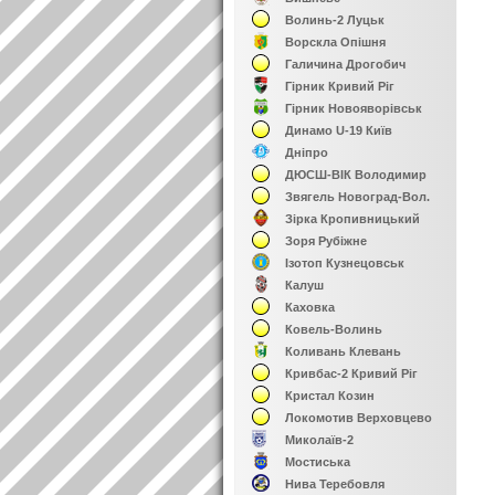
Волинь-2 Луцьк
Ворскла Опішня
Галичина Дрогобич
Гірник Кривий Ріг
Гірник Новояворівськ
Динамо U-19 Київ
Дніпро
ДЮСШ-ВІК Володимир
Звягель Новоград-Вол.
Зірка Кропивницький
Зоря Рубіжне
Ізотоп Кузнецовськ
Калуш
Каховка
Ковель-Волинь
Коливань Клевань
Кривбас-2 Кривий Ріг
Кристал Козин
Локомотив Верховцево
Миколаїв-2
Мостиська
Нива Теребовля