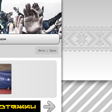
орум
Фото
|
Зірка