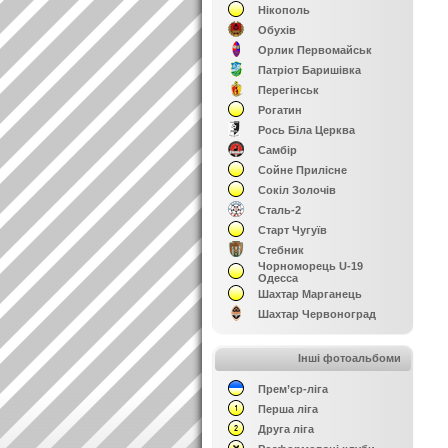
Нікополь
Обухів
Орлик Первомайськ
Патріот Баришівка
Перегінськ
Рогатин
Рось Біла Церква
Самбір
Сойне Прилісне
Сокіл Золочів
Сталь-2
Старт Чугуїв
Стебник
Чорноморець U-19
Одесса
Шахтар Марганець
Шахтар Червоноград
Інші фотоальбоми
Прем’єр-ліга
Перша ліга
Друга ліга