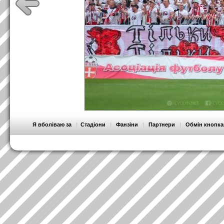
Я вболіваю за
|
Стадіони
|
Фанзіни
|
Партнери
|
Обмін кнопк