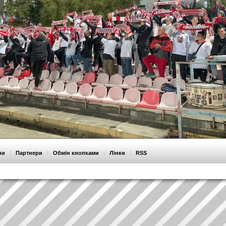
ни
|
Партнери
|
Обмін кнопками
|
Лінки
|
RSS