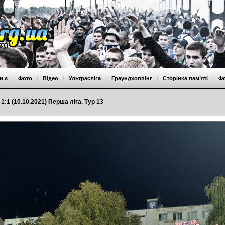
и є
|
Фото
|
Відео
|
Ультрасліга
|
Граундхоппінг
|
Сторінка пам’яті
|
Ф
1:1 (10.10.2021) Перша ліга. Тур 13