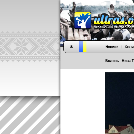
Новини
|
Хто м
Волинь - Нива Т 