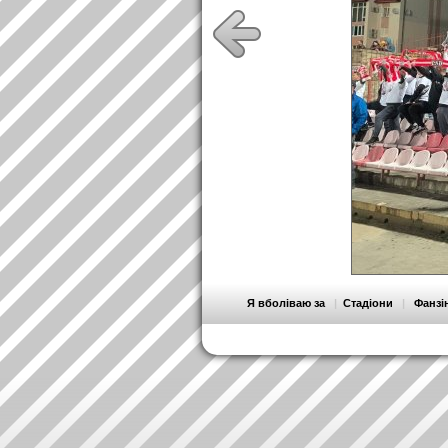
Я вболіваю за
|
Стадіони
|
Фанзі