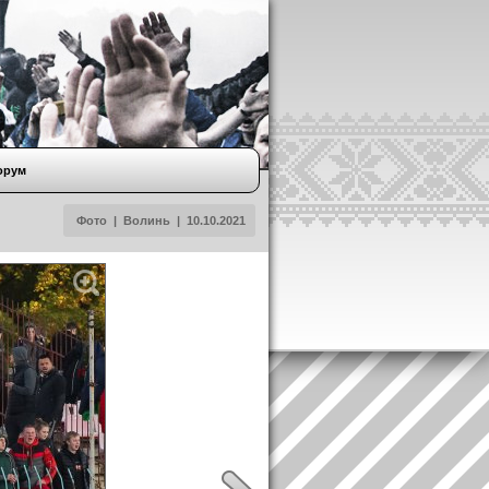
орум
Фото
|
Волинь
|
10.10.2021