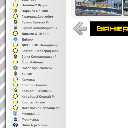
Волинь-2 Луцьк
Ворскла Опішня
Галичина Дрогобич
Гірник Кривий Ріг
Гірник Новояворівськ
Динамо U-19 Київ
Дніпро
ДЮСШ-ВІК Володимир
Звягель Новоград-Вол.
Зірка Кропивницький
Зоря Рубіжне
Ізотоп Кузнецовськ
Калуш
Каховка
Ковель-Волинь
Коливань Клевань
Кривбас-2 Кривий Ріг
Кристал Козин
Локомотив Верховцево
Миколаїв-2
Мостиська
Нива Теребовля