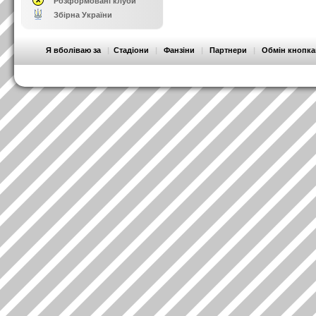
Розформовані клуби
Збірна України
Я вболіваю за
|
Стадіони
|
Фанзіни
|
Партнери
|
Обмін кнопк