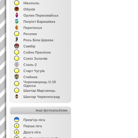
Нікополь
Обухів
Орлик Первомайськ
Патріот Баришівка
Перегінськ
Рогатин
Рось Біла Церква
Самбір
Сойне Прилісне
Сокіл Золочів
Сталь-2
Старт Чугуїв
Стебник
Чорноморець U-19
Одесса
Шахтар Марганець
Шахтар Червоноград
Інші фотоальбоми
Прем’єр-ліга
Перша ліга
Друга ліга