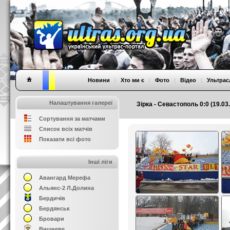
Новини
|
Хто ми є
|
Фото
|
Відео
|
Ультрас
Налаштування галереї
Зірка - Севастополь 0:0 (19.03
Сортування за матчами
Список всіх матчів
Показати всі фото
Інші ліги
Авангард Мерефа
Альянс-2 Л.Долина
Бердичів
Бердянськ
Бровари
Вишневе