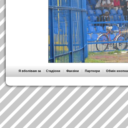
Я вболіваю за
|
Стадіони
|
Фанзіни
|
Партнери
|
Обмін кнопк