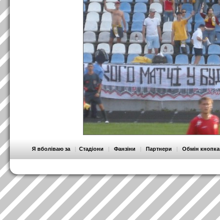
Я вболіваю за
|
Стадіони
|
Фанзіни
|
Партнери
|
Обмін кнопк