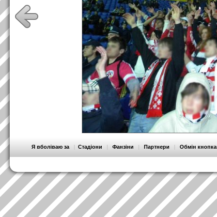
Я вболіваю за
|
Стадіони
|
Фанзіни
|
Партнери
|
Обмін кнопк