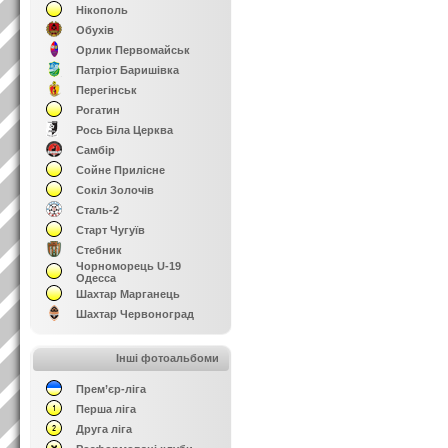
Нікополь
Обухів
Орлик Первомайськ
Патріот Баришівка
Перегінськ
Рогатин
Рось Біла Церква
Самбір
Сойне Прилісне
Сокіл Золочів
Сталь-2
Старт Чугуїв
Стебник
Чорноморець U-19
Одесса
Шахтар Марганець
Шахтар Червоноград
Інші фотоальбоми
Прем’єр-ліга
Перша ліга
Друга ліга