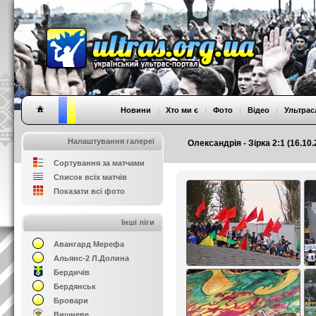
Новини
|
Хто ми є
|
Фото
|
Відео
|
Ультрас
Налаштування галереї
Олександрія - Зірка 2:1 (16.10
Сортування за матчами
Список всіх матчів
Показати всі фото
Інші ліги
Авангард Мерефа
Альянс-2 Л.Долина
Бердичів
Бердянськ
Бровари
Вишневе