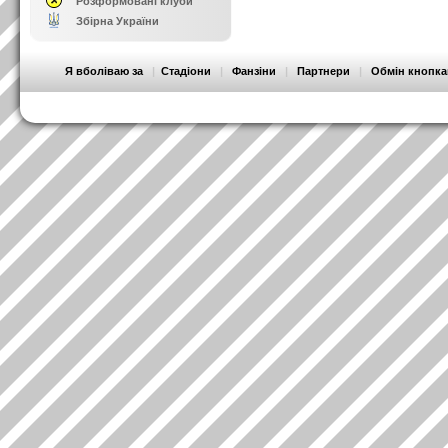
Розформовані клуби
Збірна України
Я вболіваю за
|
Стадіони
|
Фанзіни
|
Партнери
|
Обмін кнопк