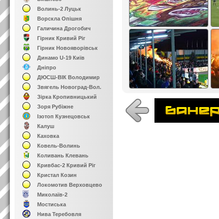
Волинь-2 Луцьк
Ворскла Опішня
Галичина Дрогобич
Гірник Кривий Ріг
Гірник Новояворівськ
Динамо U-19 Київ
Дніпро
ДЮСШ-ВІК Володимир
Звягель Новоград-Вол.
Зірка Кропивницький
Зоря Рубіжне
Ізотоп Кузнецовськ
Калуш
Каховка
Ковель-Волинь
Коливань Клевань
Кривбас-2 Кривий Ріг
Кристал Козин
Локомотив Верховцево
Миколаїв-2
Мостиська
Нива Теребовля